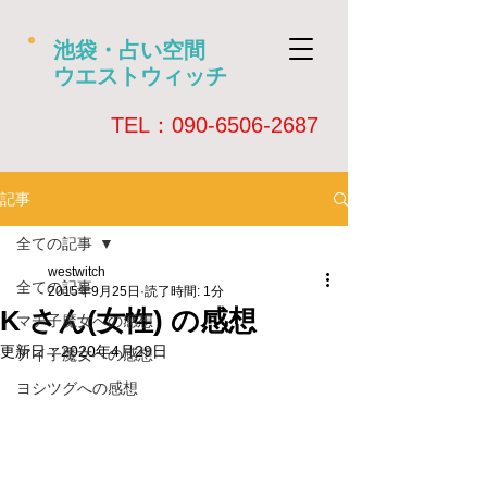
池袋・占い空間
ウエストウィッチ
​TEL：090-6506-2687
記事
全ての記事
westwitch
全ての記事
2015年9月25日
読了時間: 1分
K さん(女性) の感想
マチ子魔女への感想
更新日：
2020年4月29日
アイ子魔女への感想
ヨシツグへの感想