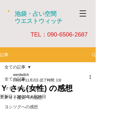
池袋・占い空間
ウエストウィッチ
​TEL：090-6506-2687
記事
全ての記事
westwitch
全ての記事
2015年11月2日
読了時間: 1分
Ｙ さん(女性) の感想
マチ子魔女への感想
更新日：
2020年4月29日
アイ子魔女への感想
ヨシツグへの感想