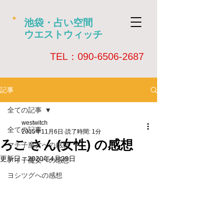
池袋・占い空間
ウエストウィッチ
​TEL：090-6506-2687
記事
全ての記事
westwitch
全ての記事
2015年11月6日
読了時間: 1分
ろこ さん(女性) の感想
マチ子魔女への感想
更新日：
2020年4月29日
アイ子魔女への感想
ヨシツグへの感想