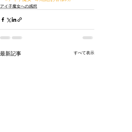
アイ子魔女への感想
すべて表示
最新記事