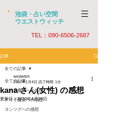
池袋・占い空間
ウエストウィッチ
​TEL：090-6506-2687
記事
全ての記事
westwitch
全ての記事
2017年1月4日
読了時間: 1分
kana さん(女性) の感想
マチ子魔女への感想
更新日：
2020年4月29日
アイ子魔女への感想
ヨシツグへの感想