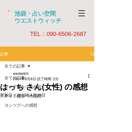
池袋・占い空間
ウエストウィッチ
​TEL：090-6506-2687
記事
全ての記事
westwitch
全ての記事
2017年9月4日
読了時間: 2分
はっち さん(女性) の感想
マチ子魔女への感想
更新日：
2020年4月29日
アイ子魔女への感想
ヨシツグへの感想