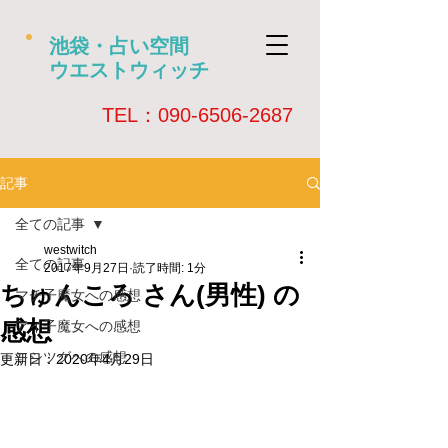
池袋・占い空間
ウエストウィッチ
​TEL：090-6506-2687
記事
全ての記事
westwitch
全ての記事
2017年9月27日
読了時間: 1分
ちゅんころ さん(男性) の
マチ子魔女への感想
感想
アイ子魔女への感想
ヨシツグへの感想
更新日：
2020年4月29日