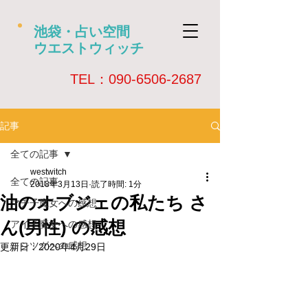
池袋・占い空間
ウエストウィッチ
​TEL：090-6506-2687
記事
全ての記事
westwitch
全ての記事
2018年3月13日
読了時間: 1分
油のオブジェの私たち さ
マチ子魔女への感想
ん(男性) の感想
アイ子魔女への感想
ヨシツグへの感想
更新日：
2020年4月29日