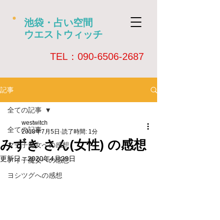
池袋・占い空間
ウエストウィッチ
​TEL：090-6506-2687
記事
全ての記事
westwitch
全ての記事
2018年7月5日
読了時間: 1分
みずき さん(女性) の感想
マチ子魔女への感想
更新日：
2020年4月29日
アイ子魔女への感想
ヨシツグへの感想